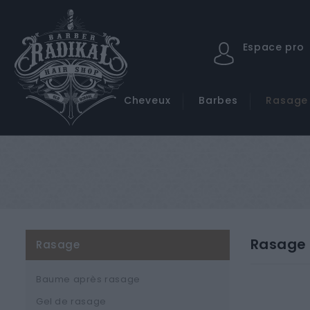
Espace pro
Cheveux
Barbes
Rasage
Rasage
Rasage
Baume après rasage
Gel de rasage