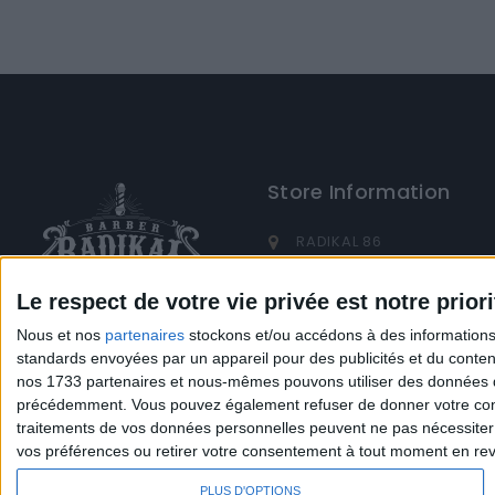
Store Information
RADIKAL 86
10 Rue du centre
86210 Vouneuil Sur Vien
Le respect de votre vie privée est notre priori
France
Nous et nos
partenaires
stockons et/ou accédons à des informations s
standards envoyées par un appareil pour des publicités et du conte
05 16 17 78 30
nos 1733 partenaires et nous-mêmes pouvons utiliser des données de g
contact@radikalhairsho
précédemment. Vous pouvez également refuser de donner votre conse
traitements de vos données personnelles peuvent ne pas nécessiter 
vos préférences ou retirer votre consentement à tout moment en reven
PLUS D'OPTIONS