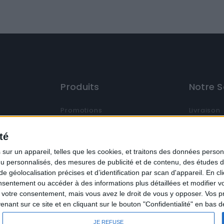
Produits
Notre S
Promotions
Livraison
Nouveaux produits
Mentions 
ne
té
Meilleures ventes
Condition
ur un appareil, telles que les cookies, et traitons des données personn
Contactez-nous
A propos
nu personnalisés, des mesures de publicité et de contenu, des études 
éolocalisation précises et d’identification par scan d'appareil. En cl
Plan du site
Galerie
p.com
ntement ou accéder à des informations plus détaillées et modifier vo
Politique 
votre consentement, mais vous avez le droit de vous y opposer. Vos p
ant sur ce site et en cliquant sur le bouton "Confidentialité" en bas 
JE REFUSE