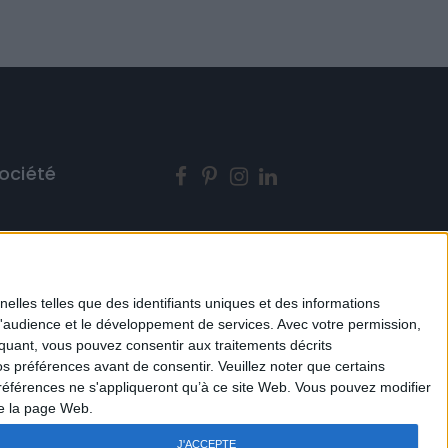
ociété
légales
s générales de vente
elles telles que des identifiants uniques et des informations
d'audience et le développement de services.
Avec votre permission,
iquant, vous pouvez consentir aux traitements décrits
s préférences avant de consentir.
Veuillez noter que certains
de confidentialité
références ne s'appliqueront qu’à ce site Web. Vous pouvez modifier
de la page Web.
J'ACCEPTE