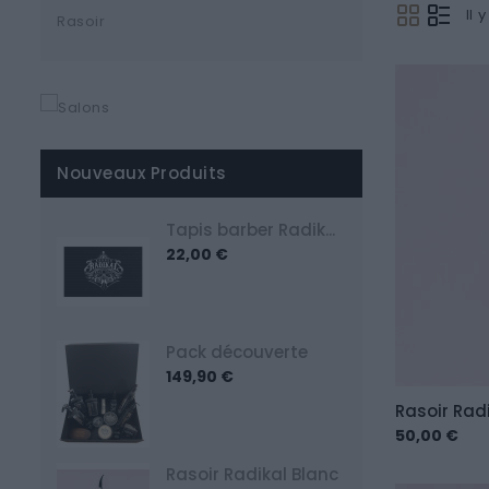
Il 
Rasoir
Nouveaux Produits
T
apis barber Radikal Hair Shop
22,00 €
Pack découverte
149,90 €
Rasoir Radi
50,00 €
Rasoir Radikal Blanc