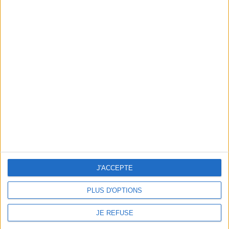
Store Information
RADIKAL 86
10 Rue du centre
86210 Vouneuil Sur Vienne
France
J'ACCEPTE
05 16 17 78 30
PLUS D'OPTIONS
contact@radikalhairshop.com
JE REFUSE
Produits