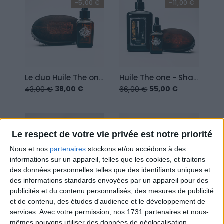
-5,00 €
-11,00 €
L
e duo Huile The one -...
H
uile The one - Shampoing...
38,00 €
55,00 €
43,00 €
66,00 €
-13,80 €
-8,00 €
Le respect de votre vie privée est notre priorité
Nous et nos
partenaires
stockons et/ou accédons à des
informations sur un appareil, telles que les cookies, et traitons
des données personnelles telles que des identifiants uniques et
des informations standards envoyées par un appareil pour des
publicités et du contenu personnalisés, des mesures de publicité
P
ack Barbe - Huile - Baume...
L
e duo Huile The one -...
et de contenu, des études d'audience et le développement de
services.
Avec votre permission, nos 1731 partenaires et nous-
69,00 €
40,00 €
82,80 €
48,00 €
mêmes pouvons utiliser des données de géolocalisation