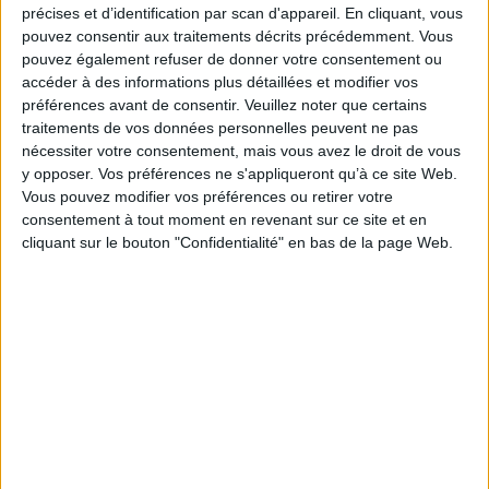
perfectionnement en interne
précises et d’identification par scan d'appareil. En cliquant, vous
pouvez consentir aux traitements décrits précédemment. Vous
pouvez également refuser de donner votre consentement ou
accéder à des informations plus détaillées et modifier vos
Détails Du Produit
préférences avant de consentir.
Veuillez noter que certains
traitements de vos données personnelles peuvent ne pas
nécessiter votre consentement, mais vous avez le droit de vous
y opposer. Vos préférences ne s'appliqueront qu’à ce site Web.
Référence
RHS-CT-16
Vous pouvez modifier vos préférences ou retirer votre
En stock
15 Produits
consentement à tout moment en revenant sur ce site et en
cliquant sur le bouton "Confidentialité" en bas de la page Web.
Commentaires (0)
Aucun avis n'a été publié pour le moment.