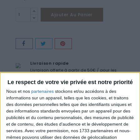
Ajouter Au Panier
Livraison rapide
Livraison offerte à partir de 50€ / pour les
pros 250€HT
Le respect de votre vie privée est notre priorité
Paiement Sécurisé
Nous et nos
partenaires
stockons et/ou accédons à des
Carte bancaire Virement bancaire
informations sur un appareil, telles que les cookies, et traitons
Authenticité
des données personnelles telles que des identifiants uniques et
Qualité des prestations Respect des bonnes
des informations standards envoyées par un appareil pour des
pratiques
publicités et du contenu personnalisés, des mesures de publicité
et de contenu, des études d'audience et le développement de
4 Salons
services.
Avec votre permission, nos 1733 partenaires et nous-
Barbier et coiffure femme Poitiers, la Rochelle
mêmes pouvons utiliser des données de géolocalisation
et vouneuil sur Vienne Formation et