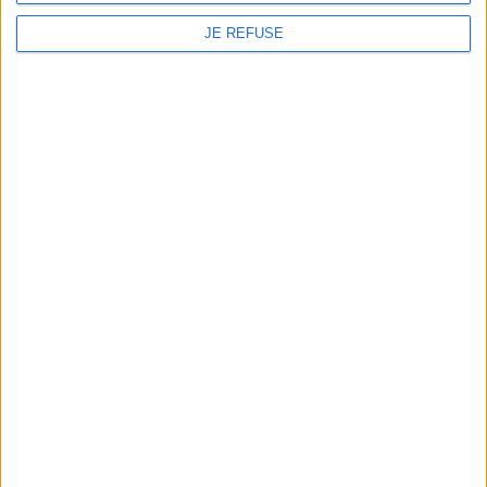
JE REFUSE
Store Information
RADIKAL 86
10 Rue du centre
86210 Vouneuil Sur Vienne
France