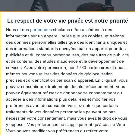
Le respect de votre vie privée est notre priorité
Nous et nos
partenaires
stockons et/ou accédons à des
informations sur un appareil, telles que les cookies, et traitons
L
e duo Huile The one -...
Peigne Décapsuleur
des données personnelles telles que des identifiants uniques et
12,00 €
38,00 €
43,00 €
des informations standards envoyées par un appareil pour des
publicités et du contenu personnalisés, des mesures de publicité
et de contenu, des études d'audience et le développement de
services.
Avec votre permission, nos 1733 partenaires et nous-
mêmes pouvons utiliser des données de géolocalisation
précises et d’identification par scan d'appareil. En cliquant, vous
pouvez consentir aux traitements décrits précédemment. Vous
pouvez également refuser de donner votre consentement ou
accéder à des informations plus détaillées et modifier vos
préférences avant de consentir.
Veuillez noter que certains
traitements de vos données personnelles peuvent ne pas
G
el de rasage à l'huile de...
S
hampoing Cheveux & Barbe...
nécessiter votre consentement, mais vous avez le droit de vous
30,00 €
28,00 €
y opposer. Vos préférences ne s'appliqueront qu’à ce site Web.
Vous pouvez modifier vos préférences ou retirer votre