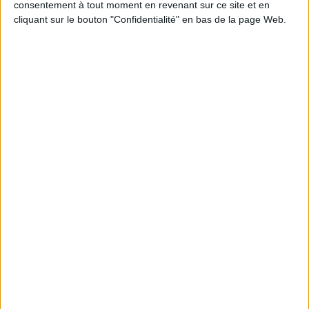
consentement à tout moment en revenant sur ce site et en
cliquant sur le bouton "Confidentialité" en bas de la page Web.
-11,00 €
H
uile The one - Shampoing...
L
’huile de soin pour barbe...
55,00 €
35,00 €
66,00 €
B
rosse à Barbe en poil de...
C
ire Black Color 100g